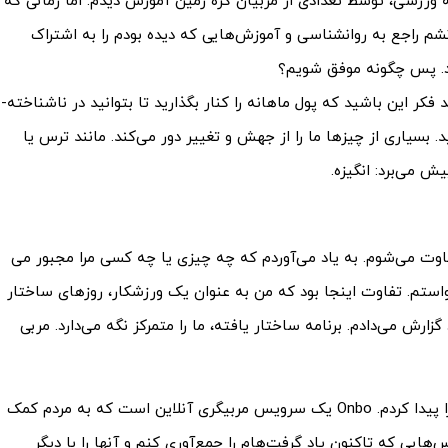
ر طول 20 سال حضور در حرفه ورزشی، توسط تعدادی از مربیان کره زمین آموزش دیدم. اما زمانی که
م راجع به روانشناسی و آموزش­‌هایی که دیده بودم را به اشتراک
نبود. پس چگونه موفق شویم؟
کر این باشید که پول ماهانه را کنار بگذارید تا بتوانید در ناشناخته‌­
. بسیاری از چیزها ما را از جهش و تغییر دور می‌­کند. مانند ترس یا
ش می‌برد: انگیزه.
وت می­‌شوم. به یاد می­‌آوردم که چه چیزی یا چه کسی مرا مجبور می­‌
خواستم. تفاوت اینجا بود که من به عنوان یک ورزشکار، روزهای ساختار
رش می‌­دادم. برنامه ساختار یافته، ما را متمرکز نگه می­‌دارد. مربی
خوشبختانه من از این مرحله گذر کردم و آموزش Onbo را پیدا کردم. Onbo یک سرویس مربیگری آنلاین است که به مردم کمک
هایی که تاکنون یاد گرفت‌ه­ام را جمع­‌آوری کنم و آنها را با دیگر