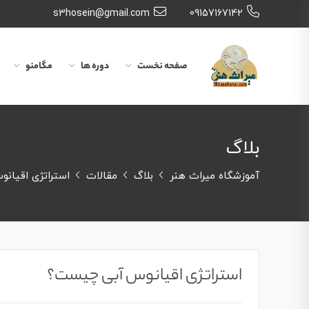
s3hosein@gmail.com
09157167142
صفحه نخست
دوره ها
مگامنو
بلاگ
آموزشگاه میراث هنر
بلاگ
مقالات
استراتژی اقیان
استراتژی اقیانوس آبی چیست؟