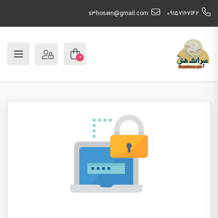
s3hosein@gmail.com
09157167142
0