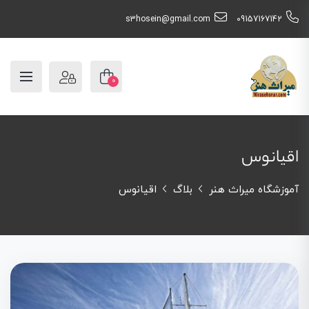
s3hosein@gmail.com
09157167142
0
اقیانوس
آموزشگاه میراث هنر
بلاگ
اقیانوس