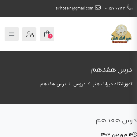
s3hosein@gmail.com
09157167142
0
درس هفدهم
آموزشگاه میراث هنر
دروس
درس هفدهم
درس هفدهم
12 فروردین 1403