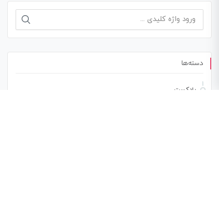
جستجو
برای:
دسته‌ها
پادکست
مقالات
ویدئو
نوشته‌های تازه
فرزانه فصیحی سریعترین دختر ایران از موفقیت می‌گوید