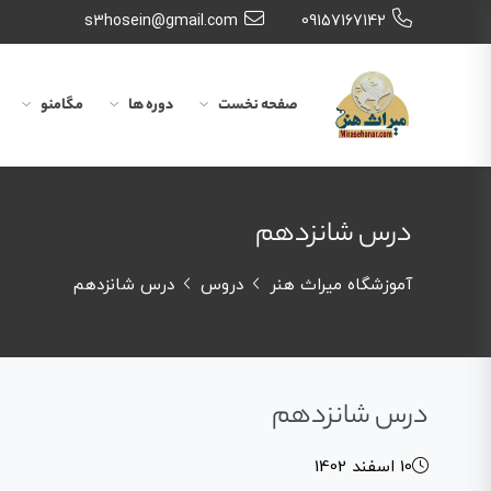
s3hosein@gmail.com
09157167142
صفحه نخست
دوره ها
مگامنو
درس شانزدهم
آموزشگاه میراث هنر
دروس
درس شانزدهم
درس شانزدهم
10 اسفند 1402