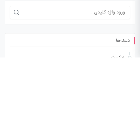
جستجو
برای:
دسته‌ها
پادکست
مقالات
ویدئو
نوشته‌های تازه
فرزانه فصیحی سریعترین دختر ایران از موفقیت می‌گوید