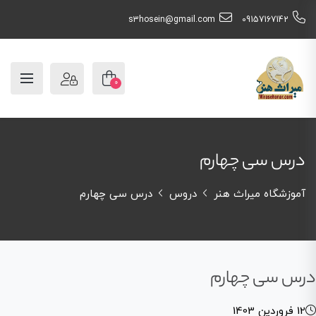
s3hosein@gmail.com
09157167142
0
درس سی چهارم
آموزشگاه میراث هنر
دروس
درس سی چهارم
درس سی چهارم
12 فروردین 1403