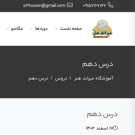
s3hosein@gmail.com
09157167142
صفحه نخست
دوره ها
مگامنو
درس دهم
آموزشگاه میراث هنر
دروس
درس دهم
درس دهم
17 اسفند 1402