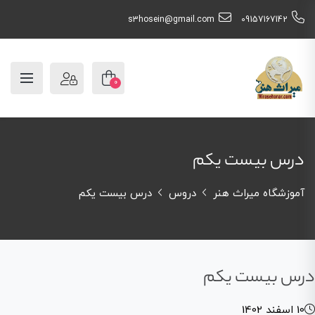
s3hosein@gmail.com
09157167142
0
درس بیست یکم
آموزشگاه میراث هنر
دروس
درس بیست یکم
درس بیست یکم
10 اسفند 1402