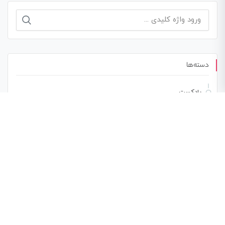
جستجو
برای:
دسته‌ها
پادکست
مقالات
ویدئو
نوشته‌های تازه
فرزانه فصیحی سریعترین دختر ایران از موفقیت می‌گوید